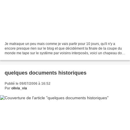
Je matraque un peu mais comme je vais partir pour 10 jours, qu'il n'y a
encore presque rien sur le blog et que décidément la finale de la coupe du
monde me tape sur le système par voisins interposés, voici un chapeau dont
je suis très fière : il ressemble...
quelques documents historiques
Publié le 09/07/2006 à 16:52
Par
olivia_via