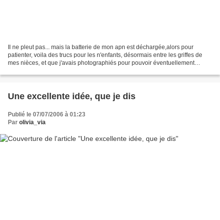
Il ne pleut pas... mais la batterie de mon apn est déchargée,alors pour
patienter, voila des trucs pour les n'enfants, désormais entre les griffes de
mes nièces, et que j'avais photographiés pour pouvoir éventuellement
rééditer l'exploit. Soit, introducing...
Une excellente idée, que je dis
Publié le 07/07/2006 à 01:23
Par
olivia_via