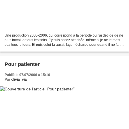
Une production 2005-2006, qui correspond à la période où j'ai décidé de ne
plus travailler tous les soirs. J'y suis assez attachée, même si je ne le mets
pas tous le jours. Et puis celui-là aussi, façon écharpe pour quand il ne fait
pas trop froid, je...
Pour patienter
Publié le 07/07/2006 à 15:16
Par
olivia_via