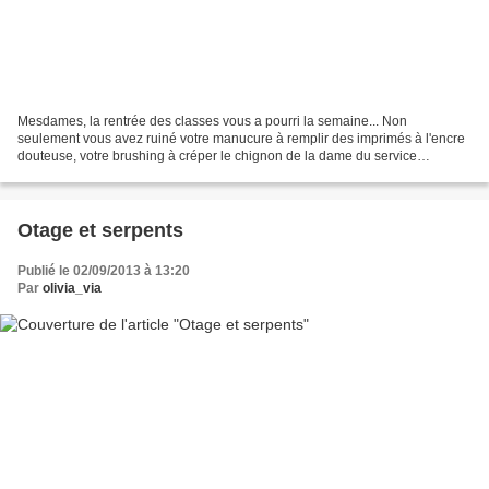
Mesdames, la rentrée des classes vous a pourri la semaine... Non
seulement vous avez ruiné votre manucure à remplir des imprimés à l'encre
douteuse, votre brushing à créper le chignon de la dame du service
municipal qui a perdu le dossier d'inscription...
Otage et serpents
Publié le 02/09/2013 à 13:20
Par
olivia_via