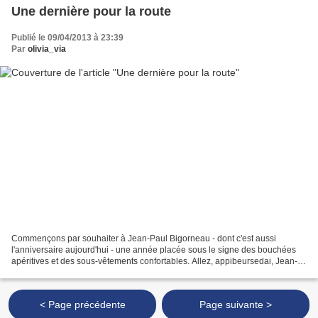
Une dernière pour la route
Publié le 09/04/2013 à 23:39
Par
olivia_via
Commençons par souhaiter à Jean-Paul Bigorneau - dont c'est aussi
l'anniversaire aujourd'hui - une année placée sous le signe des bouchées
apéritives et des sous-vêtements confortables. Allez, appibeursedai, Jean-
Paul ! Au cas où Jean-Paul Bigoudi, "le...
< Page précédente
Page suivante >