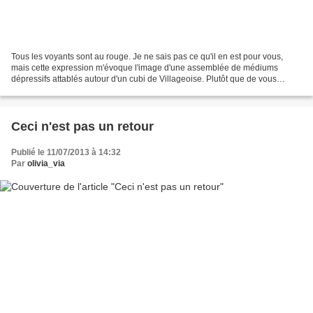
Tous les voyants sont au rouge. Je ne sais pas ce qu'il en est pour vous,
mais cette expression m'évoque l'image d'une assemblée de médiums
dépressifs attablés autour d'un cubi de Villageoise. Plutôt que de vous
infliger ces visions anxiogènes, admirons...
Ceci n'est pas un retour
Publié le 11/07/2013 à 14:32
Par
olivia_via