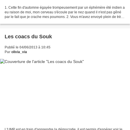
1. Cette fin d'automne égayée trompeusement par un éphémère été indien a
eu raison de moi, mon cerveau s'écoule par le nez quand il n'est pas gêné
par le fait que je crache mes poumons. 2. Vous m'avez envoyé plein de très
gentils commentaires, comme je...
Les coacs du Souk
Publié le 04/06/2013 à 10:45
Par
olivia_via
L'UMP est en train d'apprendre la démocratie, il est permis d'espérer voir le