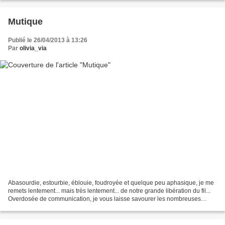
Mutique
Publié le 26/04/2013 à 13:26
Par
olivia_via
Abasourdie, estourbie, éblouie, foudroyée et quelque peu aphasique, je me
remets lentement... mais très lentement... de notre grande libération du fil...
Overdosée de communication, je vous laisse savourer les nombreuses
images (sur le blog de Semperly...