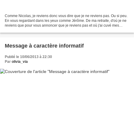
Comme Nicolas, je reviens donc vous dire que je ne reviens pas. Ou si peu.
En vous regardant dans les yeux comme Jérôme. De ma retraite, d'où je ne
reviens que pour vous annoncer que je reviens pas et où j'ai cuvé mes
microbes d'été, j'ai tricoté aussi...
Message à caractère informatif
Publié le 10/06/2013 à 22:30
Par
olivia_via