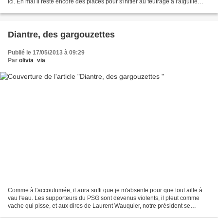
ici. En mai il reste encore des places pour s'initier au feutrage à l'aiguille
avec moi mercredi...
Diantre, des gargouzettes
Publié le 17/05/2013 à 09:29
Par
olivia_via
Comme à l'accoutumée, il aura suffi que je m'absente pour que tout aille à
vau l'eau. Les supporteurs du PSG sont devenus violents, il pleut comme
vache qui pisse, et aux dires de Laurent Wauquier, notre président se
répand en gargouzettes sur les ondes....