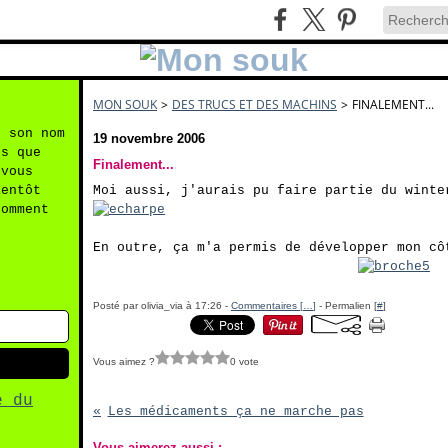
MON SOUK
>
DES TRUCS ET DES MACHINS
>
FINALEMENT...
n son nom
19 novembre 2006
es que
Finalement...
 vous
ientôt
Moi aussi, j'aurais pu faire partie du winte
comment
En outre, ça m'a permis de développer mon cô
Posté par olivia_via à 17:26 -
Commentaires [
…
]
- Permalien [
#
]
Vous aimez ?
0 vote
e du
Les médicaments ça ne marche pas
Vous aimerez aussi :