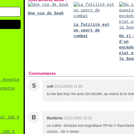
Une vie de Souk
La futilité est
un sport de
combat
Où il 
d'un
encéph
plat e
le Sou
Commentaires
S
sofi
20/11/2006 11:40
Annette
tu me fais trop rire avec ton tricotin, au moins tu le rent
B
Barbichu
20/11/2006 10:29
ce collier -écharpe est magnifique !!!!!<br /> francheme
t 100 %
schizo...<br /> bises