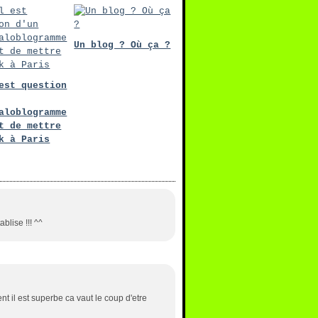
Un blog ? Où ça ?
est question
aloblogramme
t de mettre
k à Paris
ablise !!! ^^
nt il est superbe ca vaut le coup d'etre