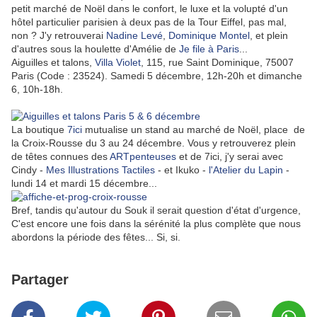
petit marché de Noël dans le confort, le luxe et la volupté d'un
hôtel particulier parisien à deux pas de la Tour Eiffel, pas mal,
non ? J'y retrouverai
Nadine Levé
,
Dominique Montel
, et plein
d'autres sous la houlette d'Amélie de
Je file à Paris
...
Aiguilles et talons,
Villa Violet
, 115, rue Saint Dominique, 75007
Paris (Code : 23524). Samedi 5 décembre, 12h-20h et dimanche
6, 10h-18h.
La boutique
7ici
mutualise un stand au marché de Noël, place de
la Croix-Rousse du 3 au 24 décembre. Vous y retrouverez plein
de têtes connues des
ARTpenteuses
et de 7ici, j'y serai avec
Cindy -
Mes Illustrations Tactiles
- et Ikuko -
l'Atelier du Lapin
-
lundi 14 et mardi 15 décembre...
Bref, tandis qu'autour du Souk il serait question d'état d'urgence,
C'est encore une fois dans la sérénité la plus complète que nous
abordons la période des fêtes... Si, si.
Partager