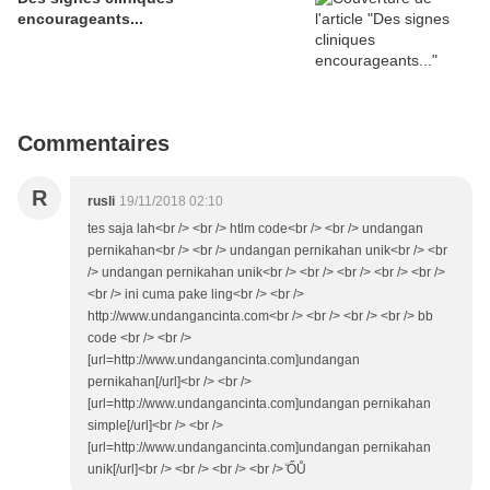
encourageants...
Commentaires
R
rusli
19/11/2018 02:10
tes saja lah<br /> <br /> htlm code<br /> <br /> undangan
pernikahan<br /> <br /> undangan pernikahan unik<br /> <br
/> undangan pernikahan unik<br /> <br /> <br /> <br /> <br />
<br /> ini cuma pake ling<br /> <br />
http://www.undangancinta.com<br /> <br /> <br /> <br /> bb
code <br /> <br />
[url=http://www.undangancinta.com]undangan
pernikahan[/url]<br /> <br />
[url=http://www.undangancinta.com]undangan pernikahan
simple[/url]<br /> <br />
[url=http://www.undangancinta.com]undangan pernikahan
unik[/url]<br /> <br /> <br /> <br /> ⷰŐŮ