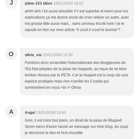
J
joline-103 idées
26/01/2009 18:02
ahhh ahh ! toi aussi dreadée !! il est superbe et merci pour les
explications ça me donne envie de m'en refaire un autre..avec
ma grosse tête aussi mais... sans cerveau tricoté hein ! je te
rajoute en lien sur mon article "il court il court le bonnet "!
O
olivia_via
25/01/2009 16:30
Fondons donc ensemble l'internationale des bloggeuses de
l'Ed Nat adeptes de la peau de muppets, au rique de se faire
tomber dessus par le PETA. Car le muppet est à coup sûr une
espèce protégée mais rien n'arrête les Cruella qui
sommeillent en nous.<br /> Olivia
A
Angel
24/01/2009 18:43
Gniii, il est mimi tout plein, on dirait de la peau de Muppet!
Sinon merci d'avoir laissé un message sur mon blog, du coup
je découvre le tien et l'est chouette.