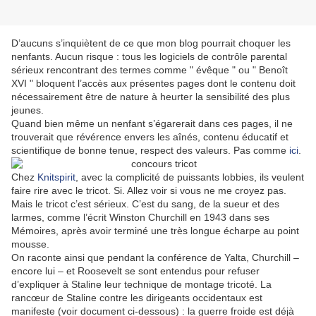
D’aucuns s’inquiètent de ce que mon blog pourrait choquer les
nenfants. Aucun risque : tous les logiciels de contrôle parental
sérieux rencontrant des termes comme " évêque " ou " Benoît
XVI " bloquent l’accès aux présentes pages dont le contenu doit
nécessairement être de nature à heurter la sensibilité des plus
jeunes.
Quand bien même un nenfant s’égarerait dans ces pages, il ne
trouverait que révérence envers les aînés, contenu éducatif et
scientifique de bonne tenue, respect des valeurs. Pas comme
ici
.
Chez
Knitspirit
, avec la complicité de puissants lobbies, ils veulent
faire rire avec le tricot. Si. Allez voir si vous ne me croyez pas.
Mais le tricot c’est sérieux. C’est du sang, de la sueur et des
larmes, comme l’écrit Winston Churchill en 1943 dans ses
Mémoires, après avoir terminé une très longue écharpe au point
mousse.
On raconte ainsi que pendant la conférence de Yalta, Churchill –
encore lui – et Roosevelt se sont entendus pour refuser
d’expliquer à Staline leur technique de montage tricoté. La
rancœur de Staline contre les dirigeants occidentaux est
manifeste (voir document ci-dessous) : la guerre froide est déjà