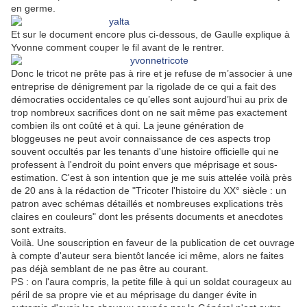
en germe.
Et sur le document encore plus ci-dessous, de Gaulle explique à
Yvonne comment couper le fil avant de le rentrer.
Donc le tricot ne prête pas à rire et je refuse de m’associer à une
entreprise de dénigrement par la rigolade de ce qui a fait des
démocraties occidentales ce qu’elles sont aujourd’hui au prix de
trop nombreux sacrifices dont on ne sait même pas exactement
combien ils ont coûté et à qui. La jeune génération de
bloggeuses ne peut avoir connaissance de ces aspects trop
souvent occultés par les tenants d'une histoire officielle qui ne
professent à l'endroit du point envers que méprisage et sous-
estimation. C'est à son intention que je me suis attelée voilà près
de 20 ans à la rédaction de "Tricoter l'histoire du XX° siècle : un
patron avec schémas détaillés et nombreuses explications très
claires en couleurs" dont les présents documents et anecdotes
sont extraits.
Voilà. Une souscription en faveur de la publication de cet ouvrage
à compte d'auteur sera bientôt lancée ici même, alors ne faites
pas déjà semblant de ne pas être au courant.
PS : on l'aura compris, la petite fille à qui un soldat courageux au
péril de sa propre vie et au méprisage du danger évite in