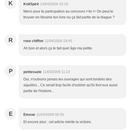
K
KnitSpirit
14/04/2009 10:15
Merci pour ta participation au concours !<br /> On peut le
trouver en librairie ton livre ou ça fait partie de la blague ?
R
rose chiffon
11/04/2009 19:45
Ah bon et alors ça te fait quel âge ma petite.
P
petitesuzie
11/04/2009 11:23
Oui, n'oubions jamais les ouvrages qui sont tombés des
aiguilles... Ce serait trop facile d'oublier qu'ils font eux aussi
partie de l'histoire...
E
Emsoe
11/04/2009 06:55
Et encore plus : cet article mérite la victoire.