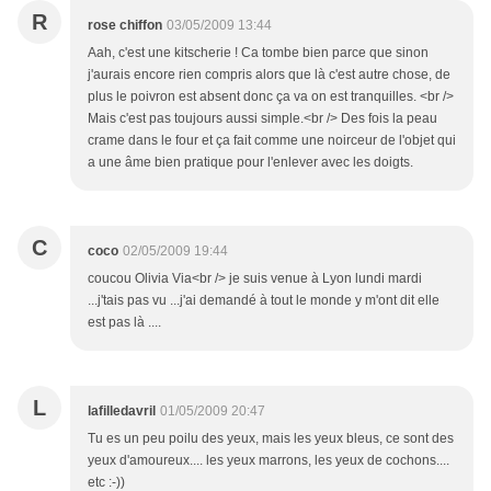
R
rose chiffon
03/05/2009 13:44
Aah, c'est une kitscherie ! Ca tombe bien parce que sinon
j'aurais encore rien compris alors que là c'est autre chose, de
plus le poivron est absent donc ça va on est tranquilles. <br />
Mais c'est pas toujours aussi simple.<br /> Des fois la peau
crame dans le four et ça fait comme une noirceur de l'objet qui
a une âme bien pratique pour l'enlever avec les doigts.
C
coco
02/05/2009 19:44
coucou Olivia Via<br /> je suis venue à Lyon lundi mardi
...j'tais pas vu ...j'ai demandé à tout le monde y m'ont dit elle
est pas là ....
L
lafilledavril
01/05/2009 20:47
Tu es un peu poilu des yeux, mais les yeux bleus, ce sont des
yeux d'amoureux.... les yeux marrons, les yeux de cochons....
etc :-))