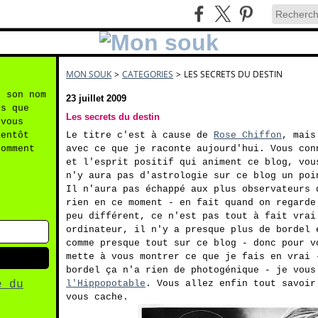
MON SOUK
>
CATEGORIES
>
LES SECRETS DU DESTIN
n son nom
23 juillet 2009
es que
Les secrets du destin
 vous
ientôt
Le titre c'est à cause de
Rose Chiffon
, mais
comment
avec ce que je raconte aujourd'hui. Vous con
et l'esprit positif qui animent ce blog, vou
n'y aura pas d'astrologie sur ce blog un poi
Il n'aura pas échappé aux plus observateurs 
rien en ce moment - en fait quand on regarde
peu différent, ce n'est pas tout à fait vrai
ordinateur, il n'y a presque plus de bordel 
comme presque tout sur ce blog - donc pour v
mette à vous montrer ce que je fais en vrai 
bordel ça n'a rien de photogénique - je vous
e du
l'Hippopotable
. Vous allez enfin tout savoir
vous cache.