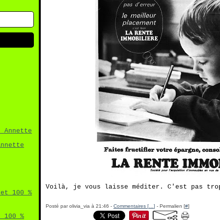
Annette
Voilà, je vous laisse méditer. C'est pas tro
Posté par olivia_via à 21:46 -
Commentaires [
…
]
- Permalien [
#
]
t 100 %