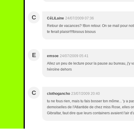
C
CéLiLaine
24/07/2009 07:36
Retour de vacances? !Bon retour. On se mail pour notr
te ferait plaisir!!!!bisous bisous
E
emsoe
24/07/2009 05:41
Allez un peu de lecture pour la pause au bureau, j'y va
héroïne dehors
C
clothogancho
23/07/2009 20:40
tu ne fous rien, mais tu fais bosser ton môme... 'y a 
demoiselles de l'Atlantide de chez miss Rose, elles o
Gibraltar, faut dire que leurs containers avaient l'air d'