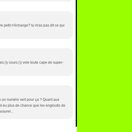
e petit n'échange? tu m'as pas dit ce qui
is j'y cours j'y vole toute cape de super-
pas un numéro vert pour ça ? Quant aux
nt eu plus de chance que les engloutis de
assurer...