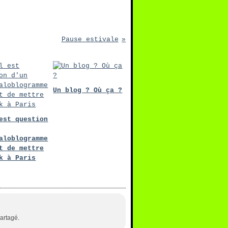
Pause estivale
Un blog ? Où ça ?
est question
aloblogramme
t de mettre
k à Paris
partagé.