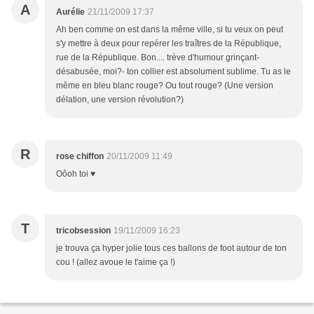
A
Aurélie
21/11/2009 17:37
Ah ben comme on est dans la même ville, si tu veux on peut
s'y mettre à deux pour repérer les traîtres de la République,
rue de la République. Bon.... trève d'humour grinçant-
désabusée, moi?- ton collier est absolument sublime. Tu as le
même en bleu blanc rouge? Ou tout rouge? (Une version
délation, une version révolution?)
R
rose chiffon
20/11/2009 11:49
Oôoh toi ♥
T
tricobsession
19/11/2009 16:23
je trouva ça hyper jolie tous ces ballons de foot autour de ton
cou ! (allez avoue le t'aime ça !)