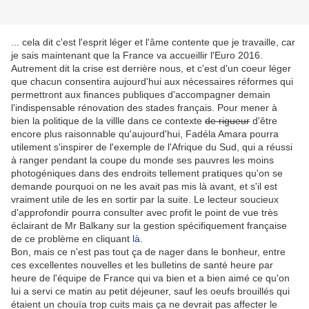
... cela dit c'est l'esprit léger et l'âme contente que je travaille, car
je sais maintenant que la France va accueillir l'Euro 2016.
Autrement dit la crise est derrière nous, et c'est d'un coeur léger
que chacun consentira aujourd'hui aux nécessaires réformes qui
permettront aux finances publiques d'accompagner demain
l'indispensable rénovation des stades français. Pour mener à
bien la politique de la villle dans ce contexte
de rigueur
d'être
encore plus raisonnable qu'aujourd'hui, Fadéla Amara pourra
utilement s'inspirer de l'exemple de l'Afrique du Sud, qui a réussi
à ranger pendant la coupe du monde ses pauvres les moins
photogéniques dans des endroits tellement pratiques qu'on se
demande pourquoi on ne les avait pas mis là avant, et s'il est
vraiment utile de les en sortir par la suite. Le lecteur soucieux
d'approfondir pourra consulter avec profit le point de vue très
éclairant de Mr Balkany sur la gestion spécifiquement française
de ce problème en cliquant
là
.
Bon, mais ce n'est pas tout ça de nager dans le bonheur, entre
ces excellentes nouvelles et les bulletins de santé heure par
heure de l'équipe de France qui va bien et a bien aimé ce qu'on
lui a servi ce matin au petit déjeuner, sauf les oeufs brouillés qui
étaient un chouïa trop cuits mais ça ne devrait pas affecter le