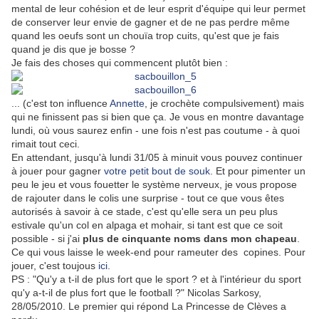
mental de leur cohésion et de leur esprit d'équipe qui leur permet
de conserver leur envie de gagner et de ne pas perdre même
quand les oeufs sont un chouïa trop cuits, qu'est que je fais
quand je dis que je bosse ?
Je fais des choses qui commencent plutôt bien :
... (c'est ton influence
Annette
, je crochète compulsivement) mais
qui ne finissent pas si bien que ça. Je vous en montre davantage
lundi, où vous saurez enfin - une fois n'est pas coutume - à quoi
rimait tout ceci.
En attendant, jusqu'à lundi 31/05 à minuit vous pouvez continuer
à jouer pour gagner
votre petit bout de souk
. Et pour pimenter un
peu le jeu et vous fouetter le système nerveux, je vous propose
de rajouter dans le colis une surprise - tout ce que vous êtes
autorisés à savoir à ce stade, c'est qu'elle sera un peu plus
estivale qu'un col en alpaga et mohair, si tant est que ce soit
possible - si j'ai
plus de cinquante noms dans mon chapeau
.
Ce qui vous laisse le week-end pour rameuter des copines. Pour
jouer, c'est toujous
ici
.
PS : "Qu'y a t-il de plus fort que le sport ? et à l'intérieur du sport
qu'y a-t-il de plus fort que le football ?" Nicolas Sarkosy,
28/05/2010. Le premier qui répond La Princesse de Clèves a