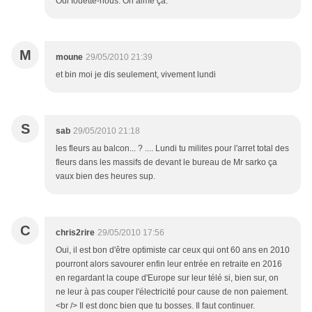
Oui fouette-nous. On aime ça.
M
moune
29/05/2010 21:39
et bin moi je dis seulement, vivement lundi
S
sab
29/05/2010 21:18
les fleurs au balcon... ? .... Lundi tu milites pour l'arret total des
fleurs dans les massifs de devant le bureau de Mr sarko ça
vaux bien des heures sup.
C
chris2rire
29/05/2010 17:56
Oui, il est bon d'être optimiste car ceux qui ont 60 ans en 2010
pourront alors savourer enfin leur entrée en retraite en 2016
en regardant la coupe d'Europe sur leur télé si, bien sur, on
ne leur à pas couper l'électricité pour cause de non paiement.
<br /> Il est donc bien que tu bosses. Il faut continuer.