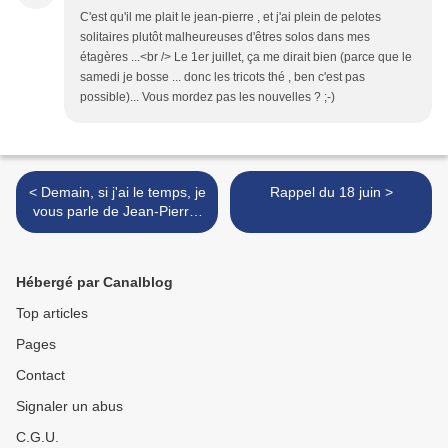
C'est qu'il me plait le jean-pierre , et j'ai plein de pelotes
solitaires plutôt malheureuses d'êtres solos dans mes
étagères ...<br /> Le 1er juillet, ça me dirait bien (parce que le
samedi je bosse ... donc les tricots thé , ben c'est pas
possible)... Vous mordez pas les nouvelles ? ;-)
< Demain, si j'ai le temps, je
Rappel du 18 juin >
vous parle de Jean-Pierre,
mon nouveau compagnon
Hébergé par Canalblog
Top articles
Pages
Contact
Signaler un abus
C.G.U.