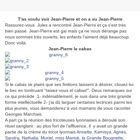
T'as voulu voir Jean-Pierre et on a vu Jean-Pierre
Rassurez-vous. Jules a rencontré Jean-Pierre et ça s'est très
bien passé
. Jean-Pierre est gai mais ça ne nous dérange pas
nous sommes très ouverts, les enfants l'aiment déjà beaucoup.
Donc voilà.
Jean-Pierre le cabas
Si le cabas se plaint que ses finitions laissent à désirer, clouez-lui
le bec en tonitruant "taisez-vous el cabas!". Deux remarques sur
ce qui précède :1- indéniablement, je suis dans une très grande
forme intellectuelle 2- j'ai dû larguer certaines lectrices parmi les
plus jeunes, vous demanderez à vos mamans de vous raconter
Georges Marchais.
A part ça la réunion des tricoteuses lyonnaises a déroulé son
rituel sanglant : au plus fort de l'affluence, il y avait un grande
partie de la crème du tricot lyonnais
Annette
,
Kamisya
,
Agnès
,
Sandra,
Nathalia
,
Muriel
,
miss Martok
,
la Grande Bougnette
,