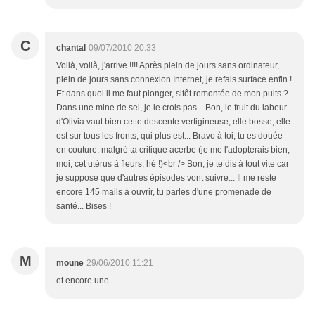
C
chantal
09/07/2010 20:33
Voilà, voilà, j'arrive !!!! Après plein de jours sans ordinateur,
plein de jours sans connexion Internet, je refais surface enfin !
Et dans quoi il me faut plonger, sitôt remontée de mon puits ?
Dans une mine de sel, je le crois pas... Bon, le fruit du labeur
d'Olivia vaut bien cette descente vertigineuse, elle bosse, elle
est sur tous les fronts, qui plus est... Bravo à toi, tu es douée
en couture, malgré ta critique acerbe (je me l'adopterais bien,
moi, cet utérus à fleurs, hé !)<br /> Bon, je te dis à tout vite car
je suppose que d'autres épisodes vont suivre... Il me reste
encore 145 mails à ouvrir, tu parles d'une promenade de
santé... Bises !
M
moune
29/06/2010 11:21
et encore une.....