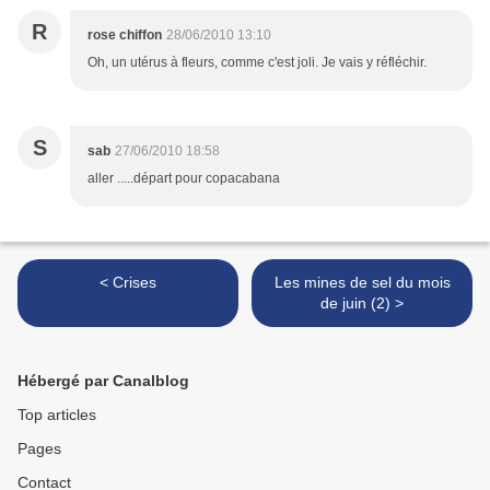
R
rose chiffon
28/06/2010 13:10
Oh, un utérus à fleurs, comme c'est joli. Je vais y réfléchir.
S
sab
27/06/2010 18:58
aller .....départ pour copacabana
< Crises
Les mines de sel du mois
de juin (2) >
Hébergé par Canalblog
Top articles
Pages
Contact