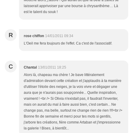
Mouche alors, j'adore ! Qui aurait dit que la bête à zailes se
laisserait apprivoiser par une bourse à chrysanthème… Là
est le talent du souk !
R
rose chiffon
14/01/2011 09:34
L'Oeil me fera toujours de l'effet. Ca c'est de l'associatif.
C
Chantal
13/01/2011 18:25
Alors là, chapeau ma chère ! Je bave littéralement
d'admiration devant cette création et j'applaudis à ta manière
d'utiliser l'étoile des neiges, je la vois vivre et dégager une
aura que je n'aurais pas soupçonnée... Quelle inspiration,
vraiment ! <br /> Si Olivia n'existait pas, il faudrait l'inventer,
mais on aurait du mal à faire aussi bien, c'est certain... Ne
change pas, ma belle, surtout ne change rien de rien !!!!<br />
Bonne fin de semaine et merci pour tes mots si gentils,
j'arbore tes créations, fière comme Artaban et j'impressionne
la galerie ! Bises, à bientôt...