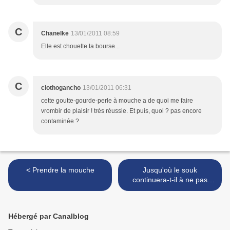
C
Chanelke
13/01/2011 08:59
Elle est chouette ta bourse...
C
clothogancho
13/01/2011 06:31
cette goutte-gourde-perle à mouche a de quoi me faire
vrombir de plaisir ! très réussie. Et puis, quoi ? pas encore
contaminée ?
< Prendre la mouche
Jusqu'où le souk
continuera-t-il à ne pas
s'arrêter de perséverer à
faire n'importe quoi ? >
Hébergé par Canalblog