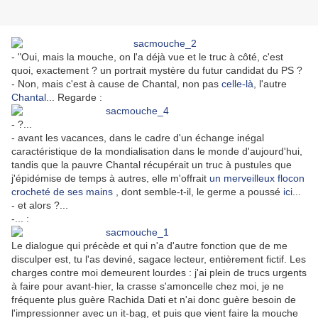
- "Oui, mais la mouche, on l'a déjà vue et le truc à côté, c'est
quoi, exactement ? un portrait mystère du futur candidat du PS ?
- Non, mais c'est à cause de Chantal, non pas
celle-là
, l'autre
Chantal
... Regarde :
- ?...
- avant les vacances, dans le cadre d'un échange inégal
caractéristique de la mondialisation dans le monde d'aujourd'hui,
tandis que la pauvre Chantal récupérait un truc à pustules que
j'épidémise de temps à autres, elle m'offrait
un merveilleux flocon
crocheté de ses mains
, dont semble-t-il, le germe a poussé
ici
...
- et alors ?...
-... :
Le dialogue qui précède et qui n'a d'autre fonction que de me
disculper est, tu l'as deviné, sagace lecteur, entièrement fictif. Les
charges contre moi demeurent lourdes : j'ai plein de trucs urgents
à faire pour avant-hier, la crasse s'amoncelle chez moi, je ne
fréquente plus guère Rachida Dati et n'ai donc guère besoin de
l'impressionner avec un it-bag, et puis que vient faire la mouche