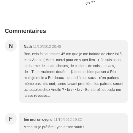
Commentaires
N
Nath
11/10/2012 20:48
Bon, cela fait au moins 45 mn que je me balade de chez toi à
chez Anette ( Merci, merci pour ce super lien...). Je suis sous
le charme de tas de choses, de colliers, de cols, de sacs,
de....Tu es vraiment douée.....j'aimerais bien passer à Rio
mais je reste à Bordeaux....quand à ces sacs....n'en parlons
même pas...dis moi, après l'avant première, les patrons seront
achetables chez Anette ? <br /> <br /> Bon, bref, tout cela me
laisse rêveuse...
F
fée moi un cygne
11/10/2012 19:32
A choisir je préfère Lyon et son souk !