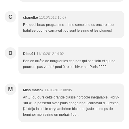
C
chanelke
11/10/2012 15:07
Rio quel beau programme...il me semble tu es encore trop
habillée pour le carnaval : ou sont le string et les plumes!
D
Dilou91
11/10/2012 14:02
Bon on arrête de narguer les copines qui sont loin et qui ne
pourront pas venir!!! peut être cet hiver sur Paris ????
M
Miss martok
11/10/2012 08:05
Ah... Toujours cette grande classe horticole inégalable...<br />
<br /> Je passerai avec plaisir pogoter au carnaval d'Eurexpo,
j'ai déjà la coiffe chrysanthème bicolore, juste le temps de
terminer mon string en mohair fluo...