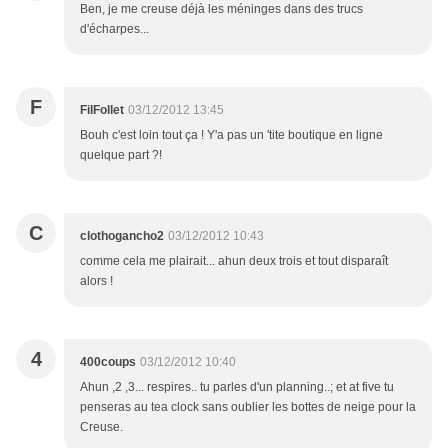
Ben, je me creuse déjà les méninges dans des trucs
d'écharpes...
F
FilFollet
03/12/2012 13:45
Bouh c'est loin tout ça ! Y'a pas un 'tite boutique en ligne
quelque part ?!
C
clothogancho2
03/12/2012 10:43
comme cela me plairait... ahun deux trois et tout disparaît
alors !
4
400coups
03/12/2012 10:40
Ahun ,2 ,3... respires.. tu parles d'un planning..; et at five tu
penseras au tea clock sans oublier les bottes de neige pour la
Creuse.