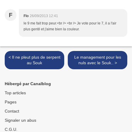
F
Flo
26/09/2013 12:41
le 9 me fait trop peur.<br /> <br /> Je vote pour le 7, il a l'air
plus gentil et j'aime bien la couleur.
< Il ne pleut plus de serpent
Le management pour les
au Souk
nuls avec le Souk.. >
Hébergé par Canalblog
Top articles
Pages
Contact
Signaler un abus
C.G.U.