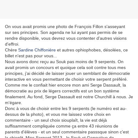
On vous avait promis une photo de François Fillon s'asseyant
sur ses principes. Son agenda ne lui ayant pas permis de se
rendre disponible, vous devrez vous contenter d'autres visions
d'effroi.
Chère
Sardine Chiffonière
et autres ophiophobes, désolées, ce
billet n'est pas pour vous...
Nous avons donc reçu au Souk pas moins de 9 serpents. On
avait promis un concours et quoique cela soit contre tous mes
principes, j'ai décidé de laisser jouer un semblant de démocratie
interactive en vous permettant de choisir votre serpent préféré.
Comme me le confiait hier encore mon ami Serge Dassault, la
démocratie au prix de légers correctifs est un bon système
finalement. Au fond, Serge Dassault est notre Churchill à nous. Je
m'égare.
Donc à vous de choisir entre les 9 serpents (le numéro est au-
dessus de la photo), et vous me laissez votre choix en
commentaire - un seul choix siouplaît, la vie est déjà
suffisamment compliquée comme ça entre 43 réunions de
parents d'élèves - et un seul commentaire passsque sinon c'est
la chienlit. Miss Serpent 2013 - le Souk et Geneviève de