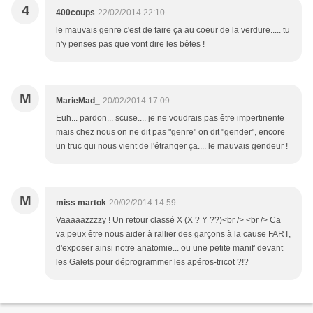
4
400coups
22/02/2014 22:10
le mauvais genre c'est de faire ça au coeur de la verdure..... tu
n'y penses pas que vont dire les bêtes !
M
MarieMad_
20/02/2014 17:09
Euh... pardon... scuse.... je ne voudrais pas être impertinente
mais chez nous on ne dit pas "genre" on dit "gender", encore
un truc qui nous vient de l'étranger ça.... le mauvais gendeur !
M
miss martok
20/02/2014 14:59
Vaaaaazzzzy ! Un retour classé X (X ? Y ??)<br /> <br /> Ca
va peux être nous aider à rallier des garçons à la cause FART,
d'exposer ainsi notre anatomie... ou une petite manif' devant
les Galets pour déprogrammer les apéros-tricot ?!?