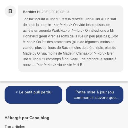
B
Berthier H.
28/08/2010 08:13
Toc toc toc!<br /> <br /> C'est la rentrée...<br /> <br /> On sort
de sous la couette...<br /> <br /> On vide les trousses, on
achète un agenda Waikiki...<br /> <br /> On téléphone à Mr
Hortefeux (pour virer les roms de la rue un peu plus bas)...<br
/> <br /> On fait des promesses (plus de légumes, moins de
viande, plus de fleurs de Bach, moins de bière triple, plus de
Made by Olivia, moins de Made in China).<br /> <br /> Bref.
<br /> <br /> "Il est temps à nouveau... de prendre le souffle à
nouveau"<br /> <br /> <br /> <br /> H.B.
< Le petit pull perdu
Petite mise à jour (ou
comment il s'avère que
finalement je ne suis pas
morte) >
Hébergé par Canalblog
Top articles