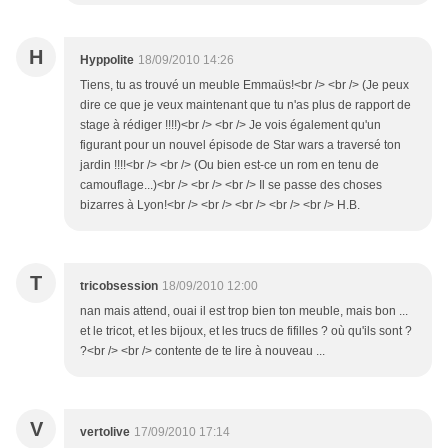
H
Hyppolite
18/09/2010 14:26
Tiens, tu as trouvé un meuble Emmaüs!<br /> <br /> (Je peux
dire ce que je veux maintenant que tu n'as plus de rapport de
stage à rédiger !!!!)<br /> <br /> Je vois également qu'un
figurant pour un nouvel épisode de Star wars a traversé ton
jardin !!!!<br /> <br /> (Ou bien est-ce un rom en tenu de
camouflage...)<br /> <br /> <br /> Il se passe des choses
bizarres à Lyon!<br /> <br /> <br /> <br /> <br /> H.B.
T
tricobsession
18/09/2010 12:00
nan mais attend, ouai il est trop bien ton meuble, mais bon ...
et le tricot, et les bijoux, et les trucs de fifilles ? où qu'ils sont ?
?<br /> <br /> contente de te lire à nouveau ...
V
vertolive
17/09/2010 17:14