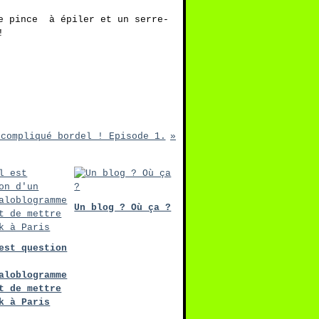
le pince à épiler et un serre-
!
 compliqué bordel ! Episode 1.
Un blog ? Où ça ?
est question
aloblogramme
t de mettre
k à Paris