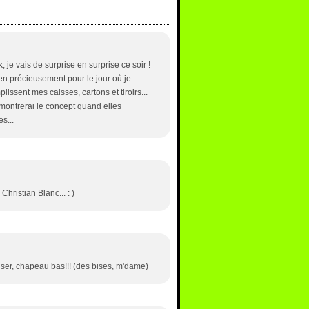
 je vais de surprise en surprise ce soir !
ien précieusement pour le jour où je
lissent mes caisses, cartons et tiroirs...
r montrerai le concept quand elles
s...
hristian Blanc... : )
nser, chapeau bas!!! (des bises, m'dame)