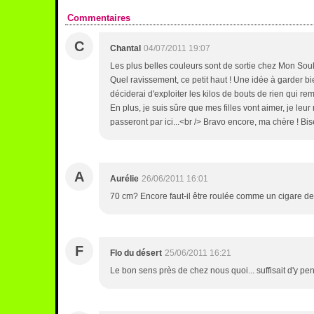
Commentaires
C
Chantal
04/07/2011 19:07
Les plus belles couleurs sont de sortie chez Mon Souk,
Quel ravissement, ce petit haut ! Une idée à garder b
déciderai d'exploiter les kilos de bouts de rien qui remp
En plus, je suis sûre que mes filles vont aimer, je leu
passeront par ici...<br /> Bravo encore, ma chère ! Bise
A
Aurélie
26/06/2011 16:01
70 cm? Encore faut-il être roulée comme un cigare de C
F
Flo du désert
25/06/2011 16:21
Le bon sens près de chez nous quoi... suffisait d'y pe