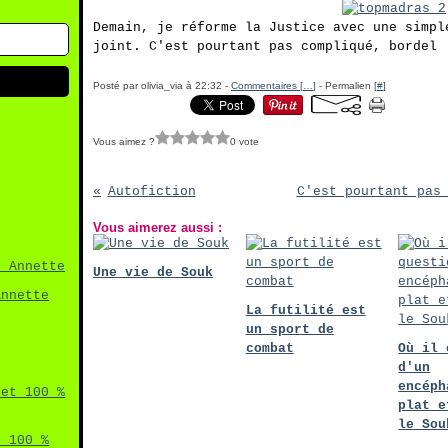
Demain, je réforme la Justice avec une simp
joint. C'est pourtant pas compliqué, bordel 
Posté par olivia_via à 22:32 -
Commentaires [
…
]
- Permalien [
#
]
Vous aimez ?
0 vote
Autofiction
C'est pourtant pas
Vous aimerez aussi :
Une vie de Souk
Annette
La futilité est
un sport de
combat
Où il 
d'un
encéph
plat e
le Sou
t 100 %