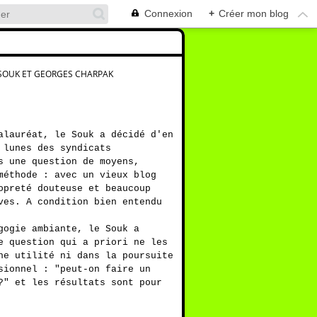
Connexion
+
Créer mon blog
 SOUK ET GEORGES CHARPAK
alauréat, le Souk a décidé d'en
 lunes des syndicats
s une question de moyens,
méthode : avec un vieux blog
opreté douteuse et beaucoup
ves. A condition bien entendu
gogie ambiante, le Souk a
e question qui a priori ne les
ne utilité ni dans la poursuite
sionnel : "peut-on faire un
?" et les résultats sont pour