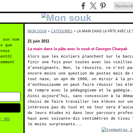
MON SOUK
>
CATEGORIES
>
LA MAIN DANS LA PÂTE AVEC LE
n son nom
21 juin 2011
es que
La main dans la pâte avec le souk et Georges Charpak
 vous
ientôt
Alors que les écoliers planchent sur le bacc
comment
finir une fois pour toutes avec les vieilles
d'enseignants. Non, la réussite, ce n'est pa
encore moins une question de postes mais de 
tout nase, un apn de 1999, un miroir à la pr
d'enthousiasme on peut faire réussir les élè
de rompre avec le pédagogisme et la gabégie.
Ainsi aujourd'hui, sans concession à la déma
choisi de faire travailler les élèves sur un
intéresse pas du tout et ne leur sera d'aucu
de leurs études ni dans leur parcours profes
e du
haut avec soixante-dix centimètres de tissu 
le moins surprenants...