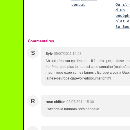
combat
Où il 
d'un
encéph
plat e
le Sou
Commentaires
S
Sylv
05/07/2011 12:53
Ah oui, c'est sur ça décape... il faudra que je fasse le
<br /> un peu plus loin aussi cette semaine (mais c'est a
magnifique expo sur les laines d'Europe à voir à Gap:
laines-deurope-gap-voir-absolument.html
R
rose chiffon
03/07/2011 15:30
J'attends la tombola présidentielle.