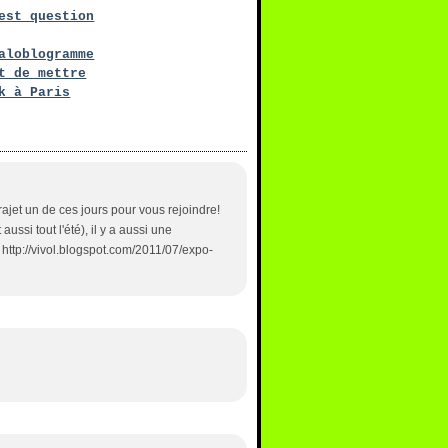
est question
aloblogramme
t de mettre
k à Paris
 trajet un de ces jours pour vous rejoindre!
ussi tout l'été), il y a aussi une
 http://vivol.blogspot.com/2011/07/expo-