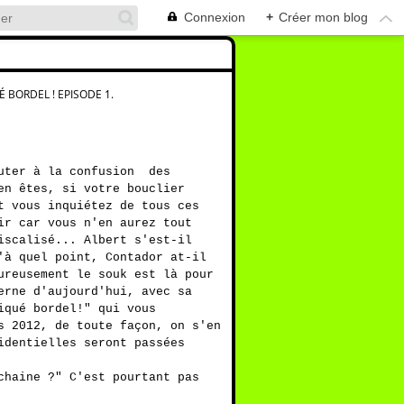
Connexion
+
Créer mon blog
 BORDEL ! EPISODE 1.
outer à la confusion des
en êtes, si votre bouclier
t vous inquiétez de tous ces
ir car vous n'en aurez tout
iscalisé... Albert s'est-il
'à quel point, Contador at-il
ureusement le souk est là pour
erne d'aujourd'hui, avec sa
iqué bordel!" qui vous
s 2012, de toute façon, on s'en
identielles seront passées
chaine ?" C'est pourtant pas