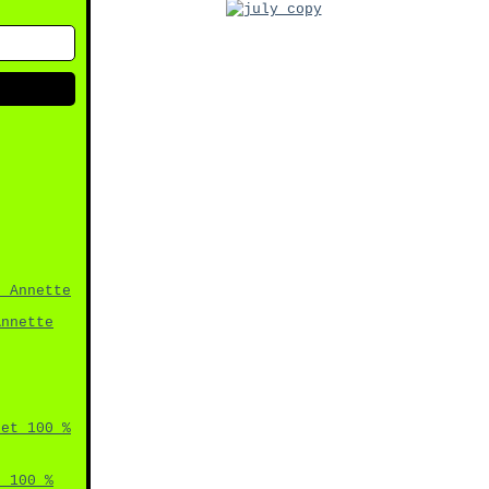
Annette
t 100 %