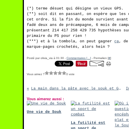
(*) terme désuet qui désigne un vieux GPS.
(**) soit dit en passant, on espère que les 
cet ordre. Si la fin du monde survient avant
fadé deux ans de précampagne, 6 mois de camp
présentant 214 417 258 429 735 hypothèses su
primaire du PS pour rien !
(***) et à la tombola, on peut gagner
ça
, de
marque-pages crochetés, alors hein ?
Posté par olivia_via à 01:30 -
Commentaires [
…
]
- Permalien [
#
]
Vous aimez ?
0 vote
La main dans la pâte avec le souk et Georges Charpak
Vous aimerez aussi :
Une vie de Souk
La futilité est
un sport de