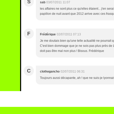
S
sab
03/07/2011 11:07
les affaires ne sont plus ce qu'elles étaient... j'en serai... 
papillon de nuit avant que 2012 arrive avec ces frasq
F
Frédérique
02/07/2011 07:13
Je me doutais bien qu'une telle actualité ne pourrait 
C'est bien dommage que je ne sois pas plus près de L
doit pas être mal non plus ! Bisous. Frédérique
C
clothogancho
02/07/2011 06:31
Toujours aussi décapante, ah ! que ne suis-je lyonnai