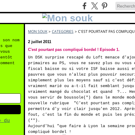
MON SOUK
>
CATEGORIES
>
C'EST POURTANT PAS COMPLIQUÉ
n son nom
2 juillet 2011
es que
C'est pourtant pas compliqué bordel ! Episode 1.
 vous
ientôt
Un DSK surprise rescapé du Loft menace d'aj
comment
primaires au PS, vous ne savez plus ou vous 
fiscal baisse ou si votre ISF baisse aussi e
pauvres que vous n'allez plus pouvoir secour
simplement plus les moyens sauf si c'est déf
vraiment marié ou a-t-il fait semblant jusqu
vraiment mangé du chocolat et quand ?... He
vous servir de boussole(*) dans le monde mod
nouvelle rubrique "C'est pourtant pas compl
permettra d'y voir clair jusqu'en 2012. Aprè
fout, c'est la fin du monde et puis les prés
e du
(**).
Aujourd'hui "que faire à Lyon la semaine pro
compliqué bordel !