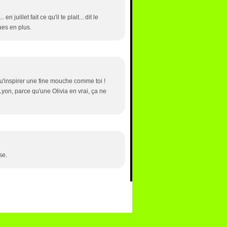
en juillet fait ce qu'il te plait... dit le
ues en plus.
qu'inspirer une fine mouche comme toi !
yon, parce qu'une Olivia en vrai, ça ne
se.